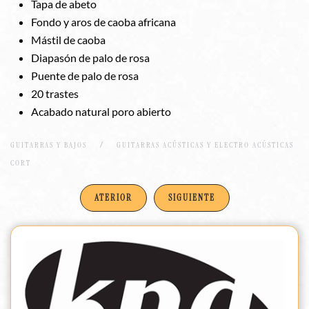
Tapa de abeto
Fondo y aros de caoba africana
Mástil de caoba
Diapasón de palo de rosa
Puente de palo de rosa
20 trastes
Acabado natural poro abierto
GUITARRAS Y BAJOS
GUITARRAS ACÚSTICAS Y ELECTRO ACÚSTICAS
CORT
ATERIOR
SIGUIENTE