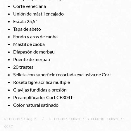
Corte veneciana
Unión de mástil encajado
Escala 25,5"
Tapa de abeto
Fondo y aros de caoba
Mástil de caoba
Diapasón de merbau
Puente de merbau
20 trastes
Selleta con superficie recortada exclusiva de Cort
Roseta tigre acrílica múltiple
Clavijas fundidas a presión
Preamplificador Cort CE304T
Color natural satinado
GUITARRAS Y BAJOS
GUITARRAS ACÚSTICAS Y ELECTRO ACÚSTICAS
CORT