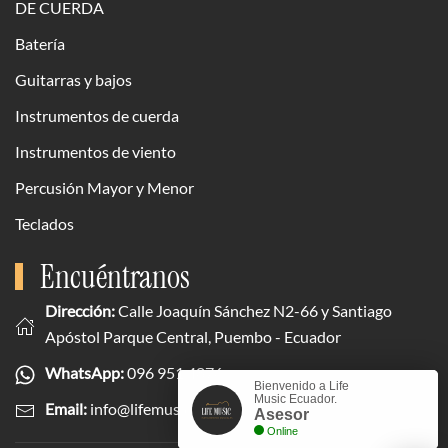
DE CUERDA
Batería
Guitarras y bajos
Instrumentos de cuerda
Instrumentos de viento
Percusión Mayor y Menor
Teclados
Encuéntranos
Dirección:
Calle Joaquín Sánchez N2-66 y Santiago
Apóstol Parque Central, Puembo - Ecuador
WhatsApp:
096 951 4876
Bienvenido a Life
Music Ecuador.
Email:
info@lifemusicecuador.com
Asesor
Online