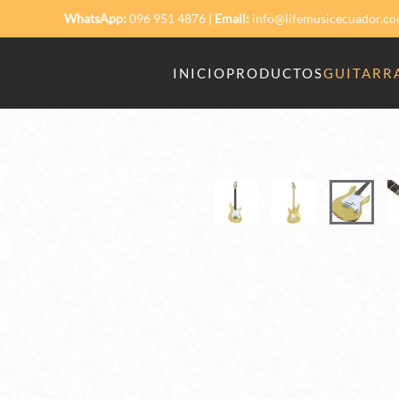
WhatsApp:
096 951 4876
|
Email:
info@lifemusicecuador.c
Skip to main content
INICIO
PRODUCTOS
GUITARRA