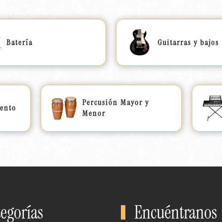
Batería
Guitarras y bajos
Percusión Mayor y
iento
Menor
egorías
Encuéntranos