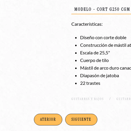
MODELO - CORT G250 CGM
Características:
Diseño con corte doble
Construcción de mástil a
Escala de 25,5"
Cuerpo de tilo
Mástil de arco duro cana
Diapasón de jatoba
22 trastes
GUITARRAS Y BAJOS
GUITARR
ATERIOR
SIGUIENTE