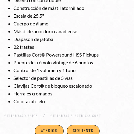
Diseño con corte doble
Construcción de mástil atornillado
Escala de 25,5"
Cuerpo de álamo
Mástil de arco duro canadiense
Diapasón de jatoba
22 trastes
Pastillas Cort® Powersound HSS Pickups
Puente de trémolo vintage de 6 puntos.
Control de 1 volumen y 1 tono
Selector de pastillas de 5 vías
Clavijas Cort® de bloqueo escalonado
Herrajes cromados
Color azul cielo
GUITARRAS Y BAJOS
GUITARRAS ELÉCTRICAS CORT
ATERIOR
SIGUIENTE