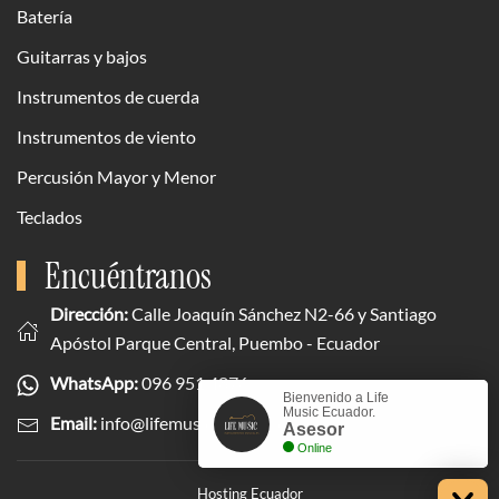
Batería
Guitarras y bajos
Instrumentos de cuerda
Instrumentos de viento
Percusión Mayor y Menor
Teclados
Encuéntranos
Dirección:
Calle Joaquín Sánchez N2-66 y Santiago
Apóstol Parque Central, Puembo - Ecuador
WhatsApp:
096 951 4876
Bienvenido a Life
Music Ecuador.
Email:
info@lifemusicecuador.com
Asesor
Online
Hosting Ecuador