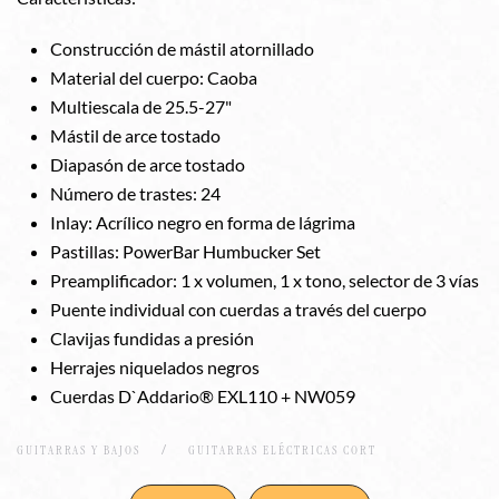
Construcción de mástil atornillado
Material del cuerpo: Caoba
Multiescala de 25.5-27"
Mástil de arce tostado
Diapasón de arce tostado
Número de trastes: 24
Inlay: Acrílico negro en forma de lágrima
Pastillas: PowerBar Humbucker Set
Preamplificador: 1 x volumen, 1 x tono, selector de 3 vías
Puente individual con cuerdas a través del cuerpo
Clavijas fundidas a presión
Herrajes niquelados negros
Cuerdas D`Addario® EXL110 + NW059
GUITARRAS Y BAJOS
GUITARRAS ELÉCTRICAS CORT