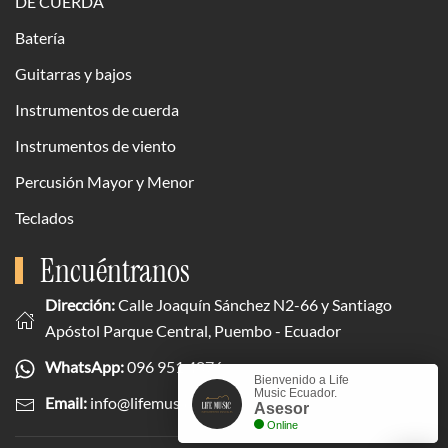
DE CUERDA
Batería
Guitarras y bajos
Instrumentos de cuerda
Instrumentos de viento
Percusión Mayor y Menor
Teclados
Encuéntranos
Dirección:
Calle Joaquín Sánchez N2-66 y Santiago
Apóstol Parque Central, Puembo - Ecuador
WhatsApp:
096 951 4876
Bienvenido a Life
Music Ecuador.
Email:
info@lifemusicecuador.com
Asesor
Online