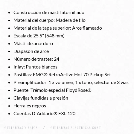
Construcción de mástil atornillado
Material del cuerpo: Madera de tilo
Material de la tapa superior: Arce flameado
Escala de 25.5" (648 mm)
Mástil de arce duro
Diapasón de arce
Número de trastes: 24
Inlay: Puntos blancos
Pastillas: EMG® RetroActive Hot 70 Pickup Set
Preamplificador: 1 x volumen, 1 x tono, selector de 3 vías
Puente: Trémolo especial FloydRose®
Clavijas fundidas a presión
Herrajes negros
Cuerdas D`Addario® EXL 120
GUITARRAS Y BAJOS
GUITARRAS ELÉCTRICAS CORT