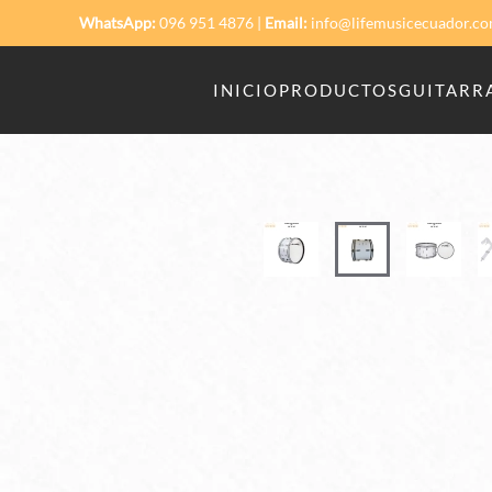
WhatsApp:
096 951 4876
|
Email:
info@lifemusicecuador.c
Skip to main content
INICIO
PRODUCTOS
GUITARRA