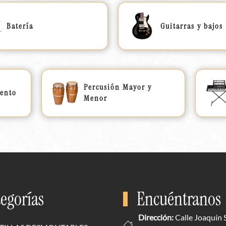
Batería
Guitarras y bajos
Percusión Mayor y
iento
Menor
egorías
Encuéntranos
Dirección:
Calle Joaquín 