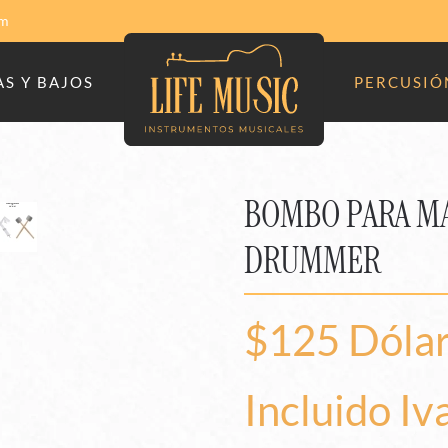
om
S Y BAJOS
PERCUSIÓ
BOMBO PARA MA
DRUMMER
$125 Dóla
Incluido Iv