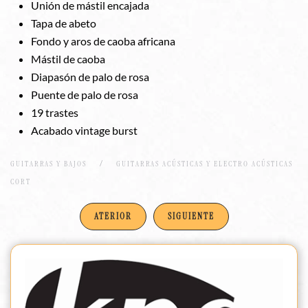
Unión de mástil encajada
Tapa de abeto
Fondo y aros de caoba africana
Mástil de caoba
Diapasón de palo de rosa
Puente de palo de rosa
19 trastes
Acabado vintage burst
GUITARRAS Y BAJOS
GUITARRAS ACÚSTICAS Y ELECTRO ACÚSTICAS
CORT
ATERIOR
SIGUIENTE