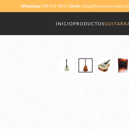
WhatsApp:
096 951 4876
|
Email:
info@lifemusicecuador.c
Skip to main content
INICIO
PRODUCTOS
GUITARRA