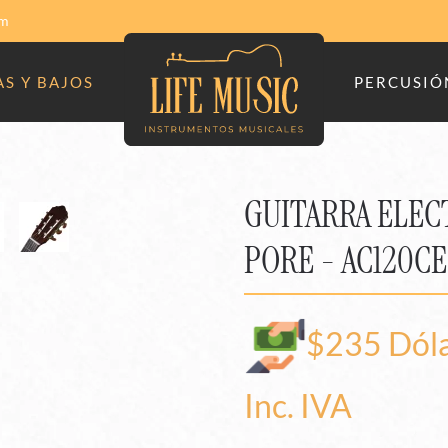
om
S Y BAJOS
PERCUSIÓ
GUITARRA ELEC
PORE - AC120CE
$235 Dól
Inc. IVA