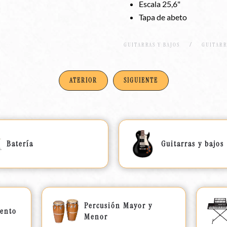
Escala 25,6"
Tapa de abeto
GUITARRAS Y BAJOS
GUITARR
ATERIOR
SIGUIENTE
Batería
Guitarras y bajos
Percusión Mayor y
iento
Menor