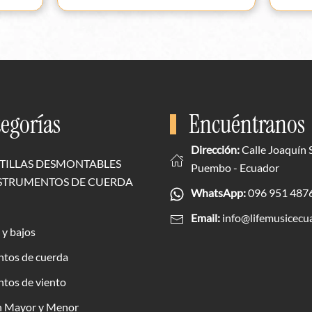
egorías
Encuéntranos
Dirección:
Calle Joaquín 
TILLAS DESMONTABLES
Puembo - Ecuador
NSTRUMENTOS DE CUERDA
WhatsApp:
096 951 487
Email:
info@lifemusicecu
 y bajos
ntos de cuerda
tos de viento
n Mayor y Menor