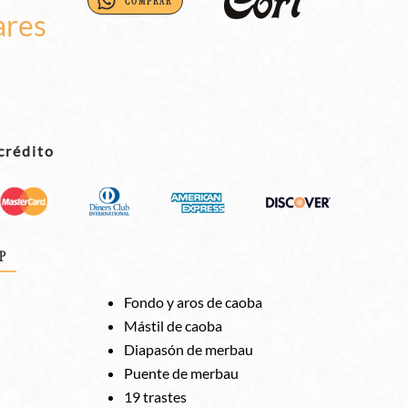
COMPRAR
ares
crédito
P
Fondo y aros de caoba
Mástil de caoba
Diapasón de merbau
Puente de merbau
19 trastes